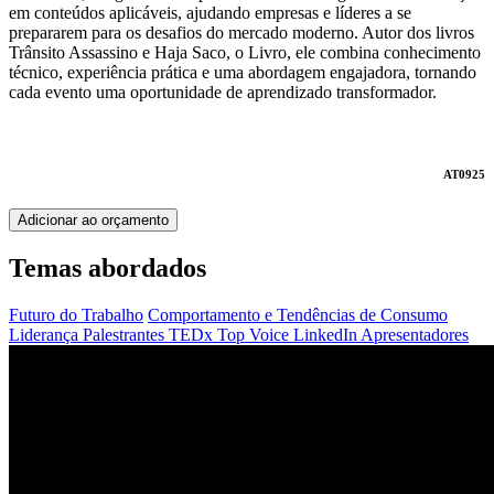
em conteúdos aplicáveis, ajudando empresas e líderes a se
prepararem para os desafios do mercado moderno. Autor dos livros
Trânsito Assassino e Haja Saco, o Livro, ele combina conhecimento
técnico, experiência prática e uma abordagem engajadora, tornando
cada evento uma oportunidade de aprendizado transformador.
AT0925
Adicionar ao orçamento
Temas abordados
Futuro do Trabalho
Comportamento e Tendências de Consumo
Liderança
Palestrantes TEDx
Top Voice LinkedIn
Apresentadores