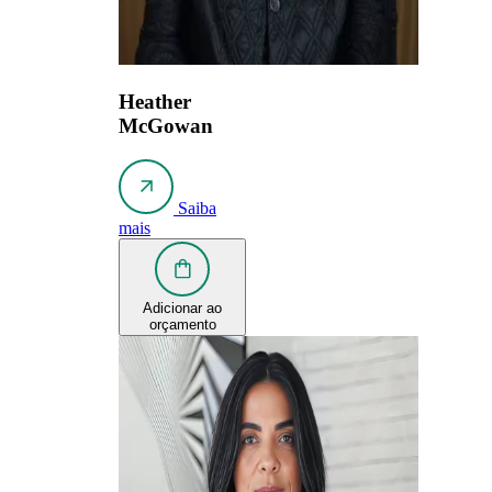
Heather
McGowan
Saiba
mais
Adicionar ao
orçamento