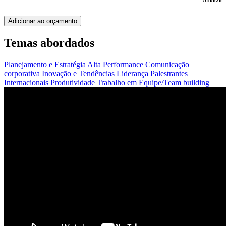
AT0626
Adicionar ao orçamento
Temas abordados
Planejamento e Estratégia
Alta Performance
Comunicação
corporativa
Inovação e Tendências
Liderança
Palestrantes
Internacionais
Produtividade
Trabalho em Equipe/Team building