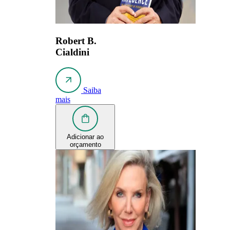
Robert B.
Cialdini
Saiba
mais
Adicionar ao
orçamento