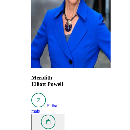
Meridith
Elliott Powell
Saiba
mais