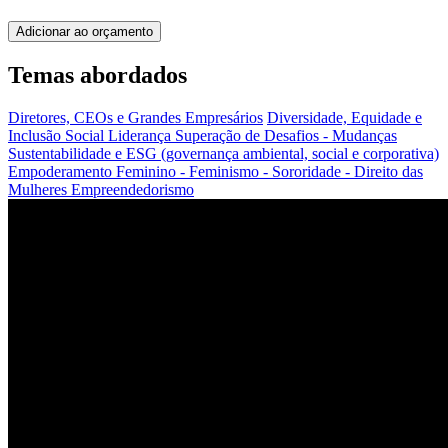
Adicionar ao orçamento
Temas abordados
Diretores, CEOs e Grandes Empresários
Diversidade, Equidade e
Inclusão Social
Liderança
Superação de Desafios - Mudanças
Sustentabilidade e ESG (governança ambiental, social e corporativa)
Empoderamento Feminino - Feminismo - Sororidade - Direito das
Mulheres
Empreendedorismo