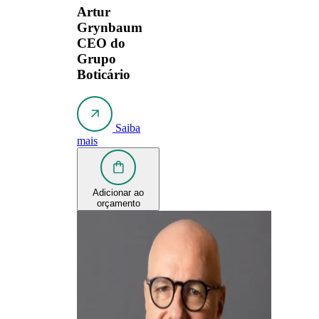
Artur
Grynbaum
CEO do
Grupo
Boticário
Saiba
mais
Adicionar ao
orçamento