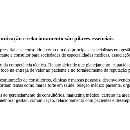
nicação e relacionamento são pilares essenciais
arial e se consolidou como um dos principais especialistas em gestão d
te e consultor para sociedades de especialidades médicas, associações 
ém da competência técnica. Renato defende que planejamento, capacidade
foco na entrega de valor ao paciente e no fortalecimento da reputação p
estruturação de consultórios, clínicas e marcas pessoais, desenvolvendo
bordam temas como marca forte em saúde, relação médico-paciente, org
dos ao gerenciamento de consultórios, marketing médico, carreira na ár
m melhorar gestão, comunicação, relacionamento com pacientes e desemp