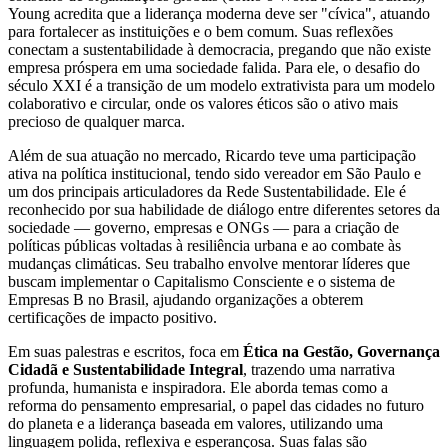
Young acredita que a liderança moderna deve ser "cívica", atuando
para fortalecer as instituições e o bem comum. Suas reflexões
conectam a sustentabilidade à democracia, pregando que não existe
empresa próspera em uma sociedade falida. Para ele, o desafio do
século XXI é a transição de um modelo extrativista para um modelo
colaborativo e circular, onde os valores éticos são o ativo mais
precioso de qualquer marca.
Além de sua atuação no mercado, Ricardo teve uma participação
ativa na política institucional, tendo sido vereador em São Paulo e
um dos principais articuladores da Rede Sustentabilidade. Ele é
reconhecido por sua habilidade de diálogo entre diferentes setores da
sociedade — governo, empresas e ONGs — para a criação de
políticas públicas voltadas à resiliência urbana e ao combate às
mudanças climáticas. Seu trabalho envolve mentorar líderes que
buscam implementar o Capitalismo Consciente e o sistema de
Empresas B no Brasil, ajudando organizações a obterem
certificações de impacto positivo.
Em suas palestras e escritos, foca em
Ética na Gestão, Governança
Cidadã e Sustentabilidade Integral
, trazendo uma narrativa
profunda, humanista e inspiradora. Ele aborda temas como a
reforma do pensamento empresarial, o papel das cidades no futuro
do planeta e a liderança baseada em valores, utilizando uma
linguagem polida, reflexiva e esperançosa. Suas falas são