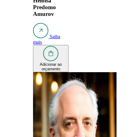
Heloísa
Predomo
Amurov
Saiba
mais
Adicionar ao
orçamento