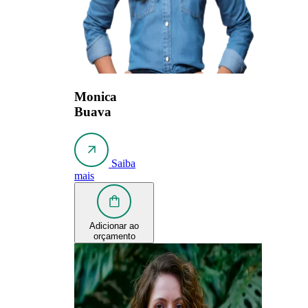
Monica
Buava
Saiba
mais
Adicionar ao
orçamento