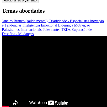
Adicionar ao orçamento
Temas abordados
Janeiro Branco (saúde mental)
Criatividade - Especialistas
Inovação
e Tendências
Inteligência Emocional
Liderança
Motivação
Palestrantes Internacionais
Palestrantes TEDx
Superação de
Desafios - Mudanças