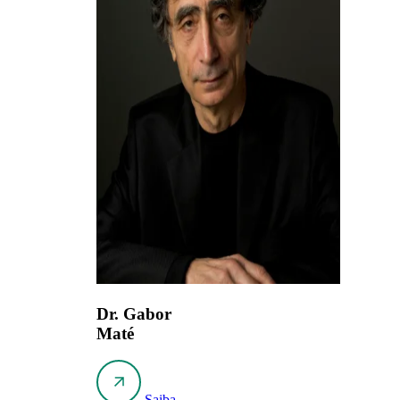
Dr. Gabor
Maté
Saiba