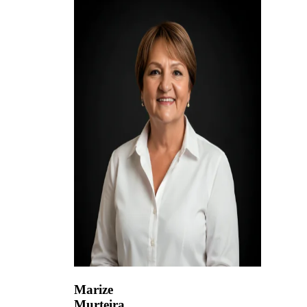
Marize
Murteira