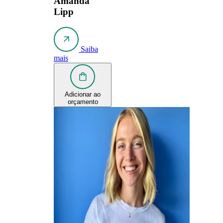
Amanda
Lipp
Saiba
mais
Adicionar ao
orçamento