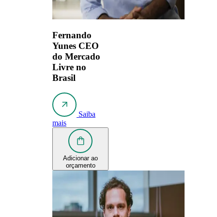
Fernando
Yunes
CEO
do Mercado
Livre no
Brasil
Saiba
mais
Adicionar ao
orçamento