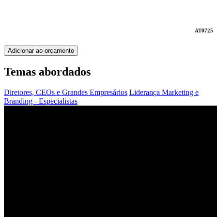
AT0725
Adicionar ao orçamento
Temas abordados
Diretores, CEOs e Grandes Empresários
Liderança
Marketing e
Branding - Especialistas