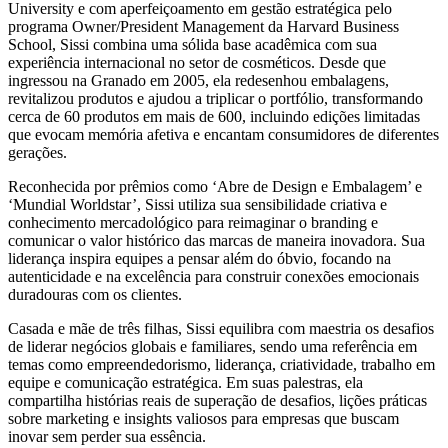
University e com aperfeiçoamento em gestão estratégica pelo
programa Owner/President Management da Harvard Business
School, Sissi combina uma sólida base acadêmica com sua
experiência internacional no setor de cosméticos. Desde que
ingressou na Granado em 2005, ela redesenhou embalagens,
revitalizou produtos e ajudou a triplicar o portfólio, transformando
cerca de 60 produtos em mais de 600, incluindo edições limitadas
que evocam memória afetiva e encantam consumidores de diferentes
gerações.
Reconhecida por prêmios como ‘Abre de Design e Embalagem’ e
‘Mundial Worldstar’, Sissi utiliza sua sensibilidade criativa e
conhecimento mercadológico para reimaginar o branding e
comunicar o valor histórico das marcas de maneira inovadora. Sua
liderança inspira equipes a pensar além do óbvio, focando na
autenticidade e na excelência para construir conexões emocionais
duradouras com os clientes.
Casada e mãe de três filhas, Sissi equilibra com maestria os desafios
de liderar negócios globais e familiares, sendo uma referência em
temas como empreendedorismo, liderança, criatividade, trabalho em
equipe e comunicação estratégica. Em suas palestras, ela
compartilha histórias reais de superação de desafios, lições práticas
sobre marketing e insights valiosos para empresas que buscam
inovar sem perder sua essência.