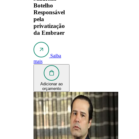
Botelho
Responsável
pela
privatização
da Embraer
Saiba
mais
Adicionar ao
orçamento