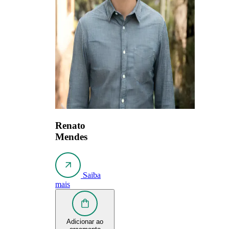
Renato
Mendes
Saiba
mais
Adicionar ao