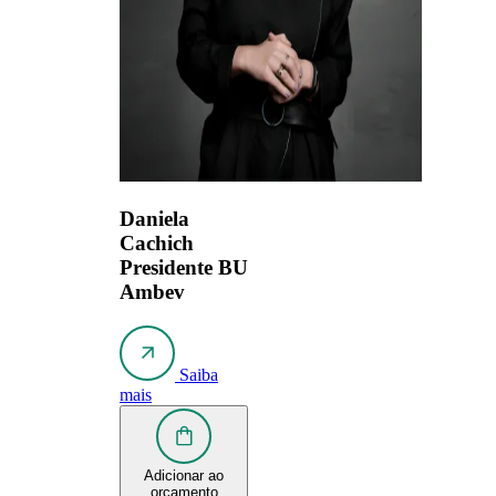
Daniela
Cachich
Presidente BU
Ambev
Saiba
mais
Adicionar ao
orçamento