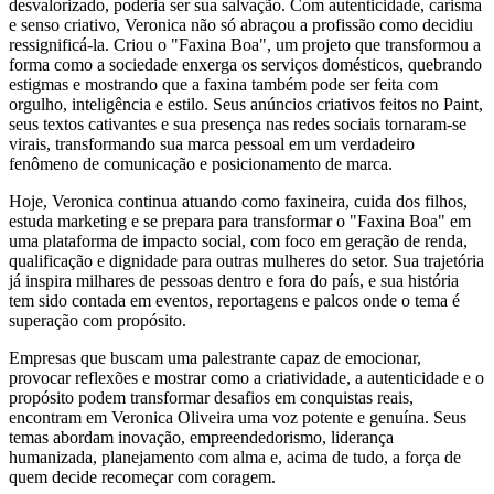
desvalorizado, poderia ser sua salvação. Com autenticidade, carisma
e senso criativo, Veronica não só abraçou a profissão como decidiu
ressignificá-la. Criou o "Faxina Boa", um projeto que transformou a
forma como a sociedade enxerga os serviços domésticos, quebrando
estigmas e mostrando que a faxina também pode ser feita com
orgulho, inteligência e estilo. Seus anúncios criativos feitos no Paint,
seus textos cativantes e sua presença nas redes sociais tornaram-se
virais, transformando sua marca pessoal em um verdadeiro
fenômeno de comunicação e posicionamento de marca.
Hoje, Veronica continua atuando como faxineira, cuida dos filhos,
estuda marketing e se prepara para transformar o "Faxina Boa" em
uma plataforma de impacto social, com foco em geração de renda,
qualificação e dignidade para outras mulheres do setor. Sua trajetória
já inspira milhares de pessoas dentro e fora do país, e sua história
tem sido contada em eventos, reportagens e palcos onde o tema é
superação com propósito.
Empresas que buscam uma palestrante capaz de emocionar,
provocar reflexões e mostrar como a criatividade, a autenticidade e o
propósito podem transformar desafios em conquistas reais,
encontram em Veronica Oliveira uma voz potente e genuína. Seus
temas abordam inovação, empreendedorismo, liderança
humanizada, planejamento com alma e, acima de tudo, a força de
quem decide recomeçar com coragem.