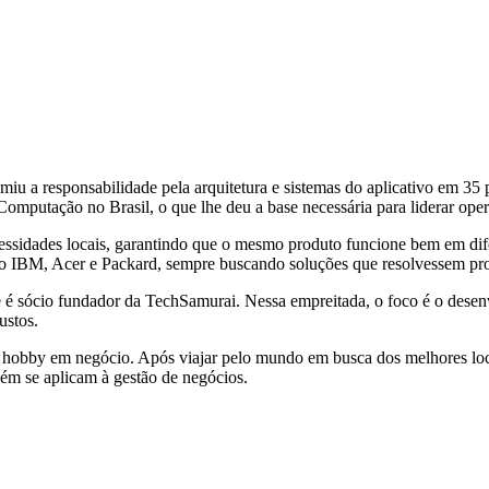
miu a responsabilidade pela arquitetura e sistemas do aplicativo em 35 
putação no Brasil, o que lhe deu a base necessária para liderar oper
ecessidades locais, garantindo que o mesmo produto funcione bem em di
o IBM, Acer e Packard, sempre buscando soluções que resolvessem prob
ele é sócio fundador da TechSamurai. Nessa empreitada, o foco é o des
ustos.
 hobby em negócio. Após viajar pelo mundo em busca dos melhores loca
bém se aplicam à gestão de negócios.