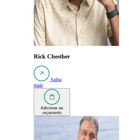
Rick Chesther
Saiba
mais
Adicionar ao
orçamento