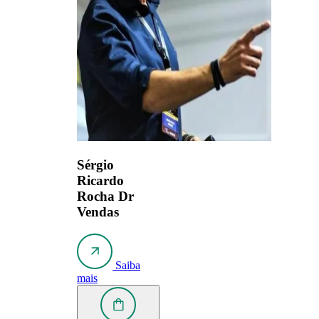
Sérgio
Ricardo
Rocha
Dr
Vendas
Saiba
mais