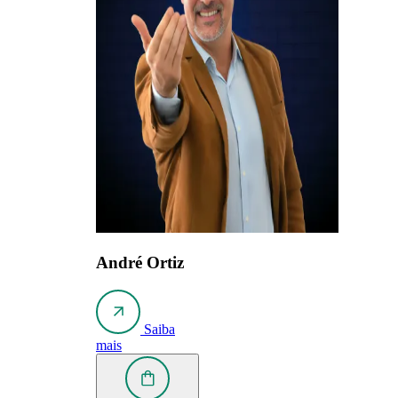
André Ortiz
Saiba
mais