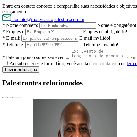
Entre em contato conosco e compartilhe suas necessidades e objetivos 
e orçamento.
contato@motiveacaopalestras.com.br
* Nome completo:
Nome é obrigatório!
* Empresa:
Empresa é obrigatório!
* E-mail:
E-mail inválido!
* Telefone:
Telefone inválido!
* Fale um pouco sobre seu evento:
Camp
Ao submeter este formulário, você aceita e concorda com os
termo
Enviar Solicitação
Palestrantes relacionados