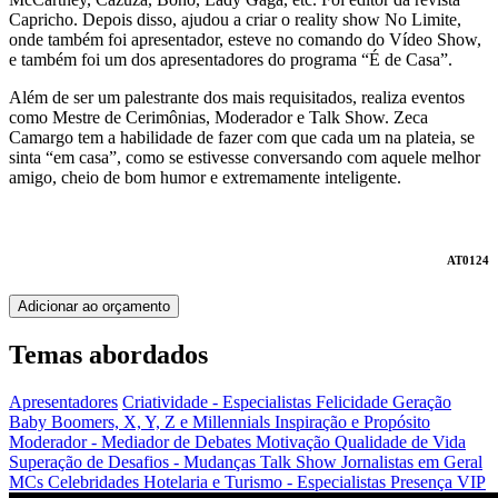
Capricho. Depois disso, ajudou a criar o reality show No Limite,
onde também foi apresentador, esteve no comando do Vídeo Show,
e também foi um dos apresentadores do programa “É de Casa”.
Além de ser um palestrante dos mais requisitados, realiza eventos
como Mestre de Cerimônias, Moderador e Talk Show. Zeca
Camargo tem a habilidade de fazer com que cada um na plateia, se
sinta “em casa”, como se estivesse conversando com aquele melhor
amigo, cheio de bom humor e extremamente inteligente.
AT0124
Adicionar ao orçamento
Temas abordados
Apresentadores
Criatividade - Especialistas
Felicidade
Geração
Baby Boomers, X, Y, Z e Millennials
Inspiração e Propósito
Moderador - Mediador de Debates
Motivação
Qualidade de Vida
Superação de Desafios - Mudanças
Talk Show
Jornalistas em Geral
MCs Celebridades
Hotelaria e Turismo - Especialistas
Presença VIP