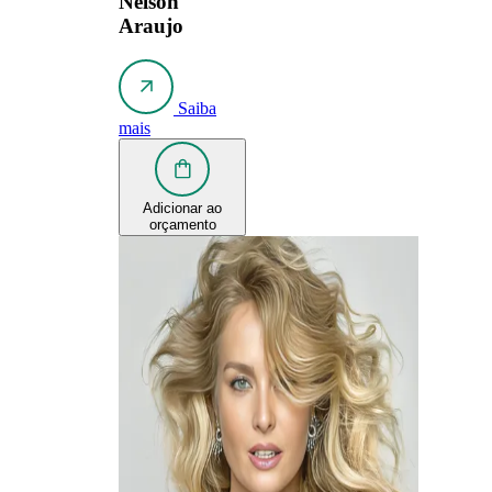
Nelson
Araujo
Saiba
mais
Adicionar ao
orçamento