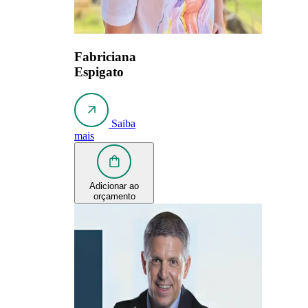
Fabriciana
Espigato
Saiba
mais
Adicionar ao
orçamento