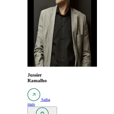
Jussier
Ramalho
Saiba
mais