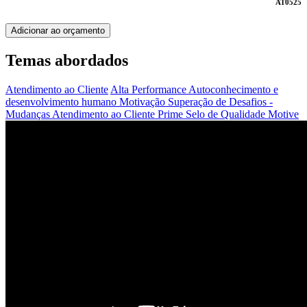
AT0525
Adicionar ao orçamento
Temas abordados
Atendimento ao Cliente
Alta Performance
Autoconhecimento e
desenvolvimento humano
Motivação
Superação de Desafios -
Mudanças
Atendimento ao Cliente
Prime
Selo de Qualidade Motive