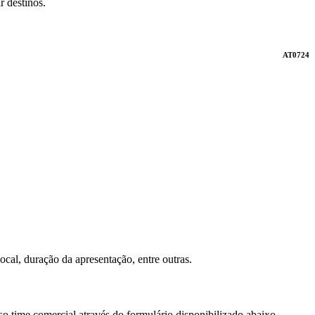
r destinos.
AT0724
ocal, duração da apresentação, entre outras.
so time comercial através do formulário disponibilizado abaixo.