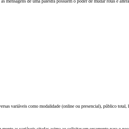
e as mensagens de uma palestra possuem o poder de mudar rotas e altera
ersas variáveis como modalidade (online ou presencial), público total, l
m mente as variáveis citadas acima ao solicitar um orçamento para o nos