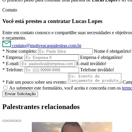
Contato
Você está prestes a contratar Lucas Lopes
Entre em contato conosco e compartilhe suas necessidades e objetivos 
e orçamento.
contato@motiveacaopalestras.com.br
* Nome completo:
Nome é obrigatório!
* Empresa:
Empresa é obrigatório!
* E-mail:
E-mail inválido!
* Telefone:
Telefone inválido!
* Fale um pouco sobre seu evento:
Camp
Ao submeter este formulário, você aceita e concorda com os
termo
Enviar Solicitação
Palestrantes relacionados