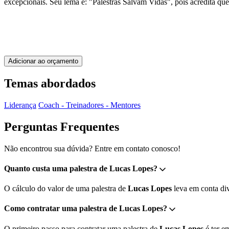
excepcionais. Seu lema é: "Palestras Salvam Vidas", pois acredita qu
Adicionar ao orçamento
Temas abordados
Liderança
Coach - Treinadores - Mentores
Perguntas Frequentes
Não encontrou sua dúvida? Entre em contato conosco!
Quanto custa uma palestra de Lucas Lopes?
O cálculo do valor de uma palestra de
Lucas Lopes
leva em conta div
Como contratar uma palestra de Lucas Lopes?
O primeiro passo para contratar uma palestra de
Lucas Lopes
é ter e