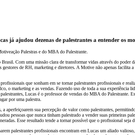
cas já ajudou dezenas de palestrantes a entender os mo
tiveação Palestras e do MBA do Palestrante.
 Brasil. Com uma missão clara de transformar vidas através do poder da
s gestores de RH, marketing e diretores. A Motive não apenas facilita a
profissionais que sonham em se tornar palestrantes profissionais e real
 palco, o marketing e as vendas. Fazendo uso de toda a sua experiência
alestrantes, Lucas é o professor de vendas do MBA do Palestrante. Esp
pagar por uma palestra.
es, a aperfeiçoarem sua percepção de valor como palestrantes, permitin
 ajudou pessoas que nunca tinham palestrado a vender suas primeiras pa
neradas. Esse resultado tende a tornar possível que o profissional seja de
arem palestrantes profissionais encontram em Lucas um aliado valioso, 