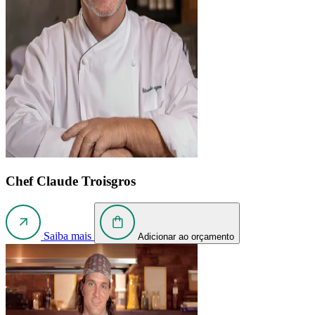
Chef Claude Troisgros
Saiba mais
Adicionar ao orçamento